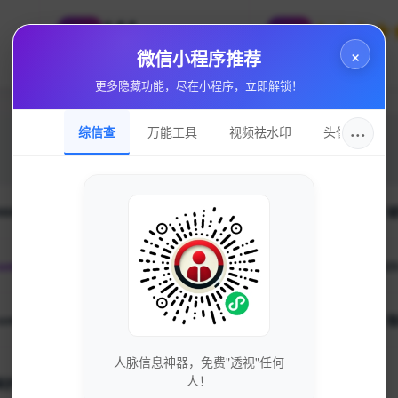
144
×
微信小程序推荐
累计点击
站点星级
更多隐藏功能，尽在小程序，立即解锁！
···
综信查
万能工具
视频祛水印
头像圈
988
所属分类
com
收录日期
2025
com
持有邮箱
人脉信息神器，免费"透视"任何
域名注
alibaba cloud computing ltd. d/b/a hichina
人！
保护
册
(www.net.cn)